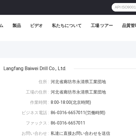
ム
製品
ビデオ
私たちについて
工場 ツアー
品質管
Langfang Baiwei Drill Co., Ltd.
住所 :
河北省廊坊市永清県工業団地
工場の住所 :
河北省廊坊市永清県工業団地
作業時間 :
8:00-18:00(北京時間)
ビジネス電話 :
86-0316-6657011(労働時間)
ファックス :
86-0316-6657011
お問い合わせ :
私達に直接お問い合わせを送信