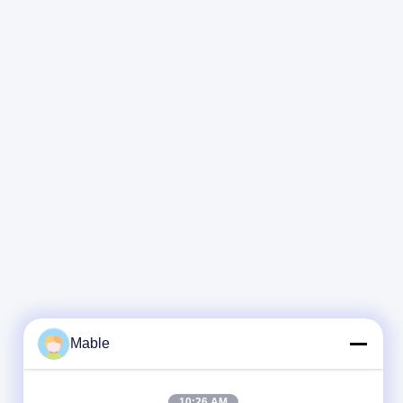
Mable
10:26 AM