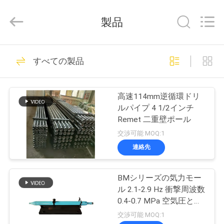
2021
-
2026
製品
Langfang
Baiwei
Drill
Co.,
ホ
Ltd..
51
All
すべての製品
Rights
ー
Reserved.
Hddのドリル管
ム
高速114mm逆循環ドリ
ルパイプ 4 1/2インチ
Remet 二重壁ポール
製
交渉可能 MOQ:1
品
連絡先
92
BMシリーズの気力モー
ビ
2 壁のドリルパイプ
ル 2.1-2.9 Hz 衝撃周波数
デ
0.4-0.7 MPa 空気圧と
HDDドリルパイプのた
交渉可能 MOQ:1