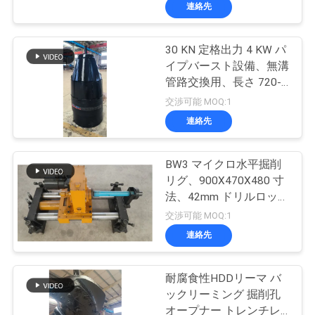
オ
めの1.2-1.6 m3/min 空気
連絡先
体積
私
30 KN 定格出力 4 KW パ
67
イプバースト設備、無溝
た
管路交換用、長さ 720-
井戸掘削パイプ
895 mm
ち
交渉可能 MOQ:1
連絡先
に
つ
BW3 マイクロ水平掘削
リグ、900X470X480 寸
い
法、42mm ドリルロッド
54
て
直径、350mm ドリルロ
交渉可能 MOQ:1
ッド長
インゲルソール・
連絡先
工
ランド・ドリルパ
耐腐食性HDDリーマ バ
場
ックリーミング 掘削孔
イプ
オープナー トレンチレ