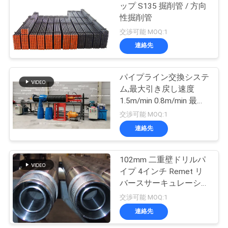
ップ S135 掘削管 / 方向
だ
性掘削管
25
さ
交渉可能 MOQ:1
HDD ビット & ブレ
連絡先
い
ード
パイプライン交換システ
ニ
ム,最大引き戻し速度
1.5m/min 0.8m/min 最短
ュ
引き戻し速度7.5KW パ
交渉可能 MOQ:1
ワーパイプ爆破装置
ー
連絡先
28
ス
102mm 二重壁ドリルパ
HDD スウィーベル
イプ 4インチ Remet リ
ケ
バースサーキュレーショ
ン
交渉可能 MOQ:1
ー
連絡先
ス