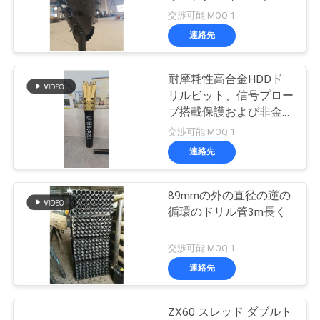
ツ
ス方向掘削ツール
交渉可能 MOQ:1
ア
連絡先
41
ー
パイプ・ラミン
耐摩耗性高合金HDDド
リルビット、信号プロー
グ・ハンマー
品
ブ搭載保護および非金属
信号伝送スロット
交渉可能 MOQ:1
質
連絡先
管
理
89mmの外の直径の逆の
51
循環のドリル管3m長く
HDDのリーマー
連
交渉可能 MOQ:1
連絡先
絡
く
ZX60 スレッド ダブルト