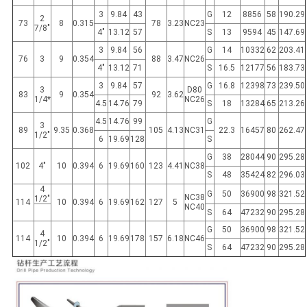
3
9.84
43
G
12
8856
58
190.29
2
73
8
0.315
78
3.23
NC23
7/8"
4"
13.12
57
S
13
9594
45
147.69
地
3
9.84
56
G
14
10332
62
203.41
76
3
9
0.354
88
3.47
NC26
図
4"
13.12
71
S
16.5
12177
56
183.73
3
9.84
57
G
16.8
12398
73
239.50
3
D80
83
9
0.354
92
3.62
1/4*
NC26
4.5
14.76
79
S
18
13284
65
213.26
PRIVACY
4.5
14.76
99
G
3
89
9.35
0.368
105
4.13
NC31
22.3
16457
80
262.47
POLICY
1/2"
6
19.69
128
S
G
38
28044
90
295.28
102
4"
10
0.394
6
19.69
160
123
4.41
NC38
S
48
35424
82
296.03
4
G
50
36900
98
321.52
NC38
1/2"
114
10
0.394
6
19.69
162
127
5
NC40
S
64
47232
90
295.28
G
50
36900
98
321.52
4
114
10
0.394
6
19.69
178
157
6.18
NC46
1/2"
S
64
47232
90
295.28