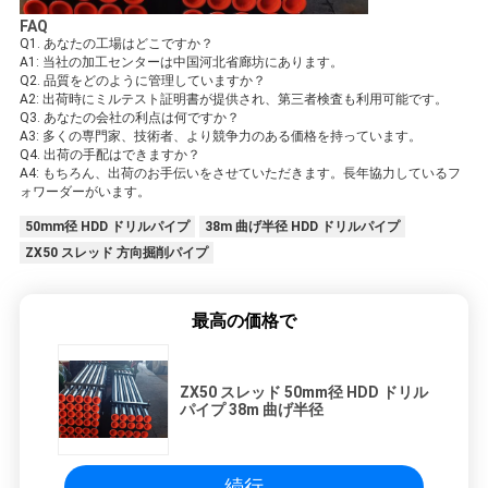
FAQ
Q1. あなたの工場はどこですか？
A1: 当社の加工センターは中国河北省廊坊にあります。
Q2. 品質をどのように管理していますか？
A2: 出荷時にミルテスト証明書が提供され、第三者検査も利用可能です。
Q3. あなたの会社の利点は何ですか？
A3: 多くの専門家、技術者、より競争力のある価格を持っています。
Q4. 出荷の手配はできますか？
A4: もちろん、出荷のお手伝いをさせていただきます。長年協力しているフ
ォワーダーがいます。
50mm径 HDD ドリルパイプ
38m 曲げ半径 HDD ドリルパイプ
ZX50 スレッド 方向掘削パイプ
最高の価格で
ZX50 スレッド 50mm径 HDD ドリル
パイプ 38m 曲げ半径
続行