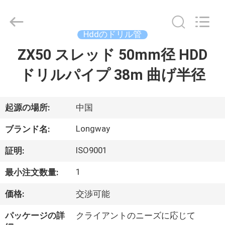
2021
-
2026
Langfang
Baiwei
Hddのドリル管
Drill
Co.,
ZX50 スレッド 50mm径 HDD
ホ
Ltd..
All
Rights
ドリルパイプ 38m 曲げ半径
ー
Reserved.
ム
起源の場所:
中国
製
Longway
ブランド名:
品
ISO9001
証明:
1
最小注文数量:
ビ
価格:
交渉可能
デ
パッケージの詳
クライアントのニーズに応じて