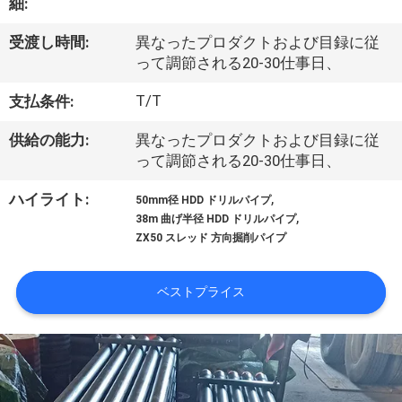
オ
細:
受渡し時間:
異なったプロダクトおよび目録に従
私
って調節される20-30仕事日、
た
T/T
支払条件:
ち
供給の能力:
異なったプロダクトおよび目録に従
って調節される20-30仕事日、
に
,
ハイライト:
つ
50mm径 HDD ドリルパイプ
,
38m 曲げ半径 HDD ドリルパイプ
い
ZX50 スレッド 方向掘削パイプ
て
ベストプライス
工
場