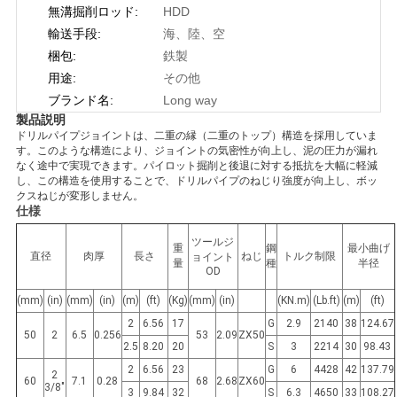
無溝掘削ロッド:
HDD
だ
輸送手段:
海、陸、空
さ
梱包:
鉄製
用途:
その他
い
ブランド名:
Long way
製品説明
ドリルパイプジョイントは、二重の縁（二重のトップ）構造を採用していま
ニ
す。このような構造により、ジョイントの気密性が向上し、泥の圧力が漏れ
なく途中で実現できます。パイロット掘削と後退に対する抵抗を大幅に軽減
ュ
し、この構造を使用することで、ドリルパイプのねじり強度が向上し、ボッ
クスねじが変形しません。
仕様
ー
ツールジ
重
鋼
最小曲げ
ス
直径
肉厚
長さ
ねじ
トルク制限
ョイント
量
種
半径
OD
(mm)
(in)
(mm)
(in)
(m)
(ft)
(Kg)
(mm)
(in)
(KN.m)
(Lb.ft)
(m)
(ft)
ケ
2
6.56
17
G
2.9
2140
38
124.67
50
2
6.5
0.256
53
2.09
ZX50
2.5
8.20
20
S
3
2214
30
98.43
ー
2
6.56
23
G
6
4428
42
137.79
2
60
7.1
0.28
68
2.68
ZX60
ス
3/8"
3
9.84
32
S
6.3
4650
33
108.27