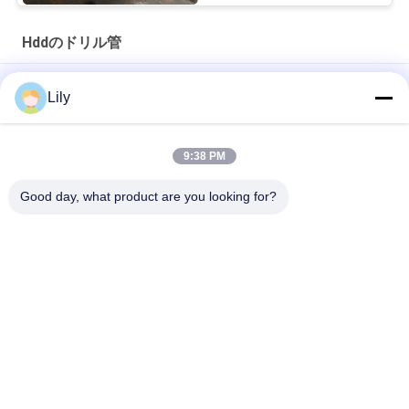
Hddのドリル管
ZX60 スレッド ダブルトップ S135 掘削管 / 方向性掘削管
Lily
724 MPa降伏強度向けG105およびS135鋼グレードの高強度
HDDドリルパイプ
9:38 PM
18 KN.M 9mm 壁厚さ Hdd ドリルパイプ D80 NC26 スレッド
Good day, what product are you looking for?
人気カテゴリ
すべて
Hddのドリル管
2 壁のドリルパイプ
インゲルソール・ラ
井戸掘削パイプ
ンド・ドリルパイプ
パイプ・ラミング・
HDDのリーマー