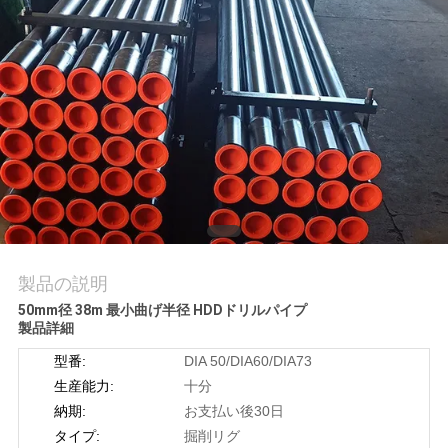
ツ
ア
ー
品
質
管
理
製品の説明
50mm径 38m 最小曲げ半径 HDDドリルパイプ
製品詳細
連
型番:
DIA 50/DIA60/DIA73
絡
生産能力:
十分
納期:
お支払い後30日
く
タイプ:
掘削リグ