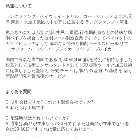
私達について
ラングファング・ベイウェイ・ドリル・コー・リテッドは,北京,天
津,河北・永慶工業区の中心部に位置する.ラングファング・河北.
私たちの会社は,設計,地質,井戸,二重壁,石油,掘削管などの特殊な掘
削パイプを統合した掘削ツール製造企業です.そしてパイロットの
ガイドビットのような 溝のない特殊な掘削ツールスピール,リマ
ー,サブセーバー,パイプ・ブレイカー,パイプ・ブレイカー
国内で有名な専門家である 周 shengfeng氏を特別に招待しました
総裁として技術コンサルタントとして HDD 掘削ツールと加工技術
に従事しました堅牢 な 研究 チーム は 製品 の 品質 の 基礎 を 築く
新製品開発と販売後のサービス
よくある質問
Q: 取引会社ですか? それとも製造会社ですか?
A: 私たちは工場です.
Q: 配達時間はどれくらいですか?
A: 通常は,商品が在庫なら7-30日です.または商品が在庫でない場
合は30-60日です.それは量に応じてあります.