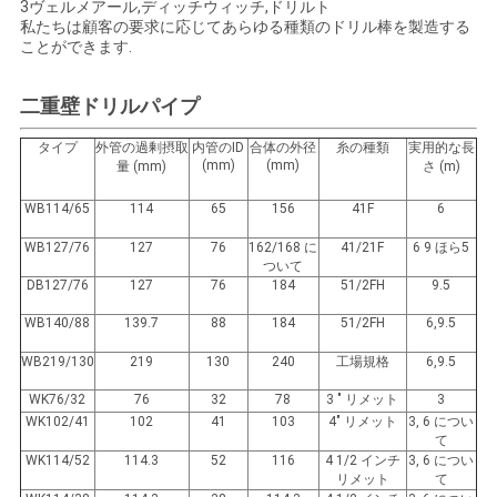
3ヴェルメアール,ディッチウィッチ,ドリルト
だ
私たちは顧客の要求に応じてあらゆる種類のドリル棒を製造する
ことができます.
さ
二重壁ドリルパイプ
い
タイプ
外管の過剰摂取
内管のID
合体の外径
糸の種類
実用的な長
(mm)
(mm)
量 (mm)
さ (m)
ニ
WB114/65
114
65
156
41F
6
ュ
WB127/76
127
76
162/168 に
41/21F
6 9 ほら5
ついて
ー
DB127/76
127
76
184
51/2FH
9.5
ス
WB140/88
139.7
88
184
51/2FH
6,9.5
WB219/130
219
130
240
工場規格
6,9.5
ケ
WK76/32
76
32
78
3 " リメット
3
WK102/41
102
41
103
4" リメット
3, 6 につい
ー
て
WK114/52
114.3
52
116
4 1/2 インチ
3, 6 につい
リメット
て
ス