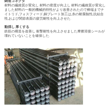
鋳造コネクタ
材料の繊維質が変化し 材料の密度が向上し 材料の繊維質が変化し
ました材料の一般的機械的特性がより改善されたので棒端までナ
イトリド,フォスフィード,銅プレート加工は,糸の耐腐蝕性,抗結合
性,および関節表面の疲労耐性を向上させた.
動揺し 厚くする
鉄筋の構造を改善し 衝撃耐性を向上させました摩擦溶接シールが
壊れていないことを確保した.