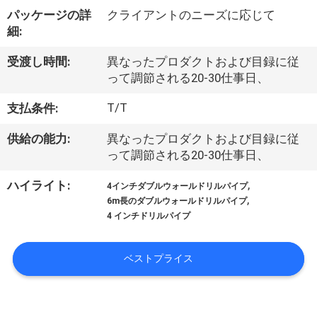
オ
パッケージの詳
クライアントのニーズに応じて
細:
私
受渡し時間:
異なったプロダクトおよび目録に従
た
って調節される20-30仕事日、
ち
T/T
支払条件:
に
供給の能力:
異なったプロダクトおよび目録に従
って調節される20-30仕事日、
つ
,
ハイライト:
い
4インチダブルウォールドリルパイプ
,
6m長のダブルウォールドリルパイプ
て
4 インチドリルパイプ
ベストプライス
工
場