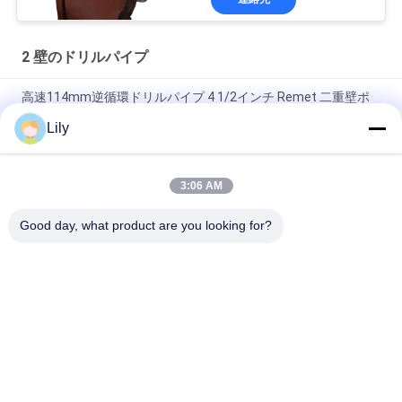
2 壁のドリルパイプ
高速114mm逆循環ドリルパイプ 4 1/2インチ Remet 二重壁ポ
ール
Lily
89mmの外の直径の逆の循環のドリル管3m長く
3:06 AM
102mm 二重壁ドリルパイプ 4インチ Remet リバースサーキュ
レーション
Good day, what product are you looking for?
人気カテゴリ
すべて
Hddのドリル管
2 壁のドリルパイプ
インゲルソール・ラ
井戸掘削パイプ
ンド・ドリルパイプ