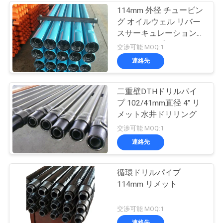
114mm 外径 チュービン
グ オイルウェル リバー
スサーキュレーション
ドリルパイプ
交渉可能 MOQ:1
連絡先
二重壁DTHドリルパイ
プ 102/41mm直径 4" リ
メット水井ドリリング
交渉可能 MOQ:1
連絡先
循環ドリルパイプ
114mm リメット
交渉可能 MOQ:1
連絡先