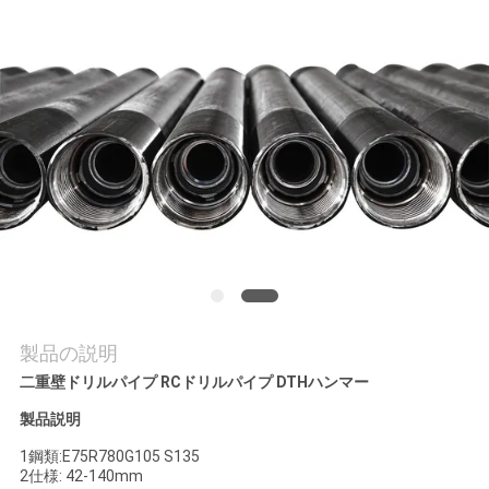
ツ
ア
ー
品
質
管
理
製品の説明
連
二重壁ドリルパイプ RCドリルパイプ DTHハンマー
絡
製品説明
1鋼類:E75R780G105 S135
く
2仕様: 42-140mm