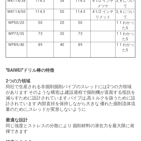
WK114/38
114.3
38
114.3
4 1/2 インチ
3, 6 につい
メツケ
て
WK114/50
114.3
50
114.3
4 1/2 インチ
3, 6 につい
リメット
て
地
WP50/20
50
20
50
1 1 わかっ
た5
図
WP73/35
73
35
73
1 1 わかっ
た5
WP89/40
89
40
89
1 1 わかっ
た5
PRIVACY
POLICY
"BAIWEI"ドリル棒の特徴
2つの力領域
同社で生産される非掘削掘削パイプのスレッドには2つの力領域
があります.そのような構造は,建設過程で掘削機が直面する抵抗を
減らすために設計されています.パイプは,高トルクを扱うために設
計されています 内部直径を保持しながら大きな 優れた掘削流体流
量のために,スレッドが変形しないように.
最適な設計
同じ強度とストレスの分散により 掘削材料の潜在力を最大限に発
揮できます