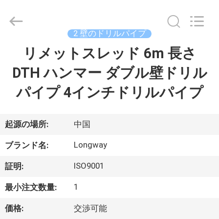
2021
-
2026
Langfang
Baiwei
2 壁のドリルパイプ
Drill
Co.,
リメットスレッド 6m 長さ
ホ
Ltd..
All
Rights
DTH ハンマー ダブル壁ドリル
ー
Reserved.
パイプ 4インチドリルパイプ
ム
製
起源の場所:
中国
品
Longway
ブランド名:
ISO9001
証明:
ビ
1
最小注文数量:
デ
価格:
交渉可能