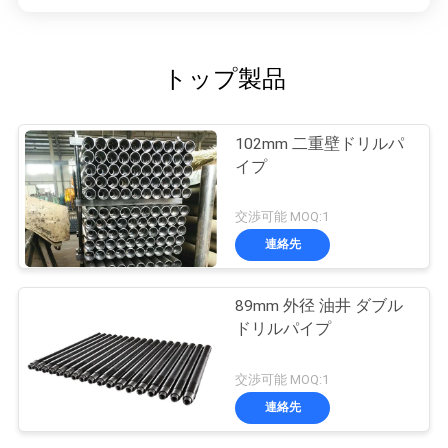
トップ製品
102mm 二重壁ドリルパ
イプ
交渉可能 MOQ:1
連絡先
89mm 外径 油井 ダブル
ドリルパイプ
交渉可能 MOQ:1
連絡先