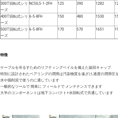
300T回転式シリ
NC50,5-1-2FH
125
390
1282
1
ーズ
400T回転式シリ
6-5-8FH
150
480
1530
1
ーズ
500T回転式シリ
6-5-8FH
170
570
1651
1
ーズ
特徴
ケーブルを吊るすためのリフティングベイルを備えた旋回キャップ.
特別に設計されたベアリングの潤滑は汚染物質を遠ざけ,過度の潤滑圧を
水や掘削泥で使うのに適しています
一般的なツールで 簡単に フィールドで メンテナンスできます
大半のコンポーネントは地下コンパクト+水回転式で共通しています