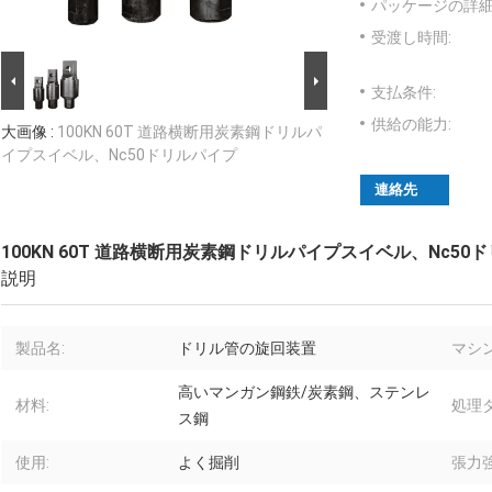
パッケージの詳細
受渡し時間:
支払条件:
供給の能力:
大画像 :
100KN 60T 道路横断用炭素鋼ドリルパ
イプスイベル、Nc50ドリルパイプ
連絡先
100KN 60T 道路横断用炭素鋼ドリルパイプスイベル、Nc50
説明
製品名:
ドリル管の旋回装置
マシ
高いマンガン鋼鉄/炭素鋼、ステンレ
材料:
処理タ
ス鋼
使用:
よく掘削
張力強