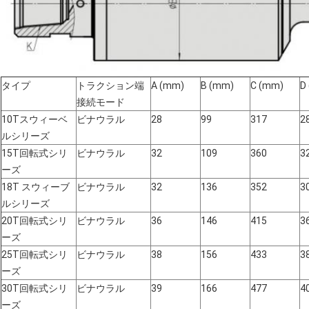
タイプ
トラクション端
A (mm)
B (mm)
C (mm)
D
接続モード
10T
スウィーベ
ビナウラル
28
99
317
2
ルシリーズ
15T回転式シリ
ビナウラル
32
109
360
3
ーズ
18T スウィーブ
ビナウラル
32
136
352
3
ルシリーズ
20T回転式シリ
ビナウラル
36
146
415
3
ーズ
25T回転式シリ
ビナウラル
38
156
433
3
ーズ
30T回転式シリ
ビナウラル
39
166
477
4
ーズ