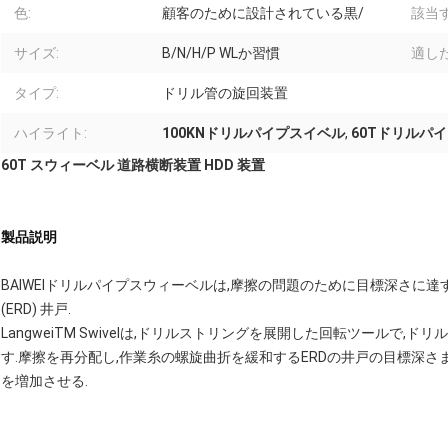
色:
顧客のために設計されている黒/
該当
サイズ:
B/N/H/P WLか習慣
適し
タイプ:
ドリル管の旋回装置
ハイライト:
100KNドリルパイプスイベル
,
60Tドリルパ
60T スウィーベル 道路横断装置 HDD 装置
製品説明
BAIWEIドリルパイプスウィーベルは,摩擦の問題のために目標深さに達
(ERD) 井戸.
LangweiTM Swivelは,ドリルストリングを展開した回転ツールで,
す.摩擦を再分配し,作業糸の螺旋曲折を緩和するERDの井戸の目標深
を増加させる.