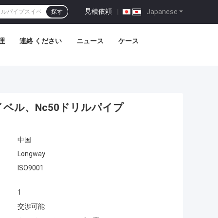
見積依頼
|
Japanese
探す
理
連絡 ください
ニュース
ケース
スイベル、Nc50ドリルパイプ
中国
Longway
ISO9001
1
交渉可能