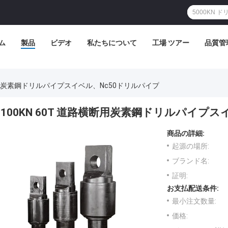
ム
製品
ビデオ
私たちについて
工場 ツアー
品質管
横断用炭素鋼ドリルパイプスイベル、Nc50ドリルパイプ
100KN 60T 道路横断用炭素鋼ドリルパイプ
商品の詳細:
起源の場所:
ブランド名:
証明:
お支払配送条件:
最小注文数量:
価格: