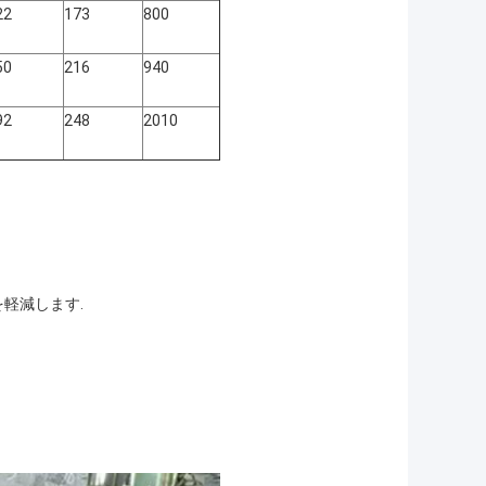
22
173
800
50
216
940
92
248
2010
軽減します.