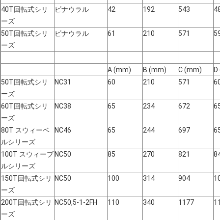
40T回転式シリ
ビナウラル
42
192
543
4
ーズ
50T回転式シリ
ビナウラル
61
210
571
5
ーズ
A (mm)
B (mm)
C (mm)
D
50T回転式シリ
NC31
60
210
571
6
ーズ
60T回転式シリ
NC38
65
234
672
6
ーズ
80T スウィーベ
NC46
65
244
697
6
ルシリーズ
100T スウィーブ
NC50
85
270
821
8
ルシリーズ
150T回転式シリ
NC50
100
314
904
1
ーズ
200T回転式シリ
NC50,5-1-2FH
110
340
1177
1
ーズ