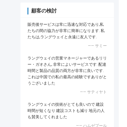
顧客の検討
販売後サービスは常に迅速な対応であり,私
たちの間の協力が非常に簡単になります. 私
たちは,ラングウェイと永遠に友人です.
—— サミー
ラングウェイの営業マネージャーであるリリ
ー・ガオさん, 非常によいサービスです. 配達
時間と製品の品質の両方が非常に良いです.
これは中国での私の最高の経験ですありがと
うございました
—— サティヤト
ラングウェイの技術がとても良いので 建設
時間が短くなり 建設コストも減り 地元の人
も賛美してくれました
—— ハムゼプール