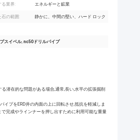
する業界:
エネルギーと鉱業
た石の範囲:
静かに、中間の堅い、ハード ロック
イプスイベル
,
nc50ドリルパイプ
する潜在的な問題がある場合,通常,長い,水平の拡張掘削
ドリルパイプをERD井の内面の上に回転させ,抵抗を軽減しま
さまで完成やラインナーを押し出すために利用可能な重量